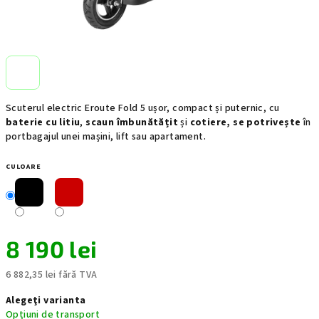
Scuterul electric Eroute Fold 5 ușor, compact și puternic, cu
baterie cu litiu
,
scaun îmbunătățit
și
cotiere, se potrivește
în
portbagajul unei mașini, lift sau apartament.
CULOARE
8 190 lei
6 882,35 lei fără TVA
Evaluare
Alegeţi varianta
preţ:
Opțiuni de transport