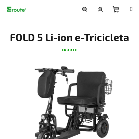
Treci
la
conținut
Coş
Căutare
Autentificare
FOLD 5 Li-ion e-Tricicleta
de
EROUTE
cumpără