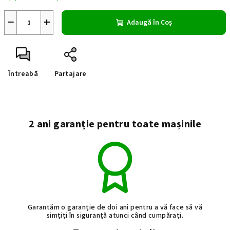
−
+
Adaugă în Coş
Întreabă
Partajare
2 ani garanție pentru toate mașinile
Garantăm o garanție de doi ani pentru a vă face să vă
simțiți în siguranță atunci când cumpărați.