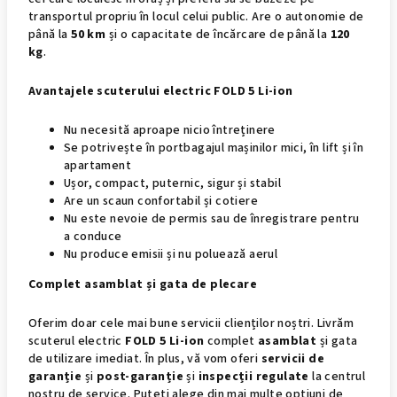
transportul propriu în locul celui public. Are o autonomie de
până la
50 km
și o capacitate de încărcare de până la
120
kg
.
Avantajele scuterului electric FOLD 5 Li-ion
Nu necesită aproape nicio întreținere
Se potrivește în portbagajul mașinilor mici, în lift și în
apartament
Ușor, compact, puternic, sigur și stabil
Are un scaun confortabil și cotiere
Nu este nevoie de permis sau de înregistrare pentru
a conduce
Nu produce emisii și nu poluează aerul
Complet asamblat și gata de plecare
Oferim doar cele mai bune servicii clienților noștri. Livrăm
scuterul electric
FOLD 5 Li-ion
complet
asamblat
și gata
de utilizare imediat. În plus, vă vom oferi
servicii de
garanție
și
post-garanție
și
inspecții regulate
la centrul
nostru de service. Puteți alege din mai multe opțiuni de