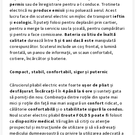
permis
sau de înregistrare pentru a-l conduce. Trotineta
electrică nu
produce emisii
și nu poluează aerul. Acest
lucru face din scuterul electric un mijloc de transport
ieftin
și
ecologic.
Îl puteți folosi pentru deplasări prin cartier,
pentru a merge la serviciu sau la școală, pentru cumpărături
și pentru a face comisioane.
Bateria cu litiu de înaltă
calitate
durează între
5 și 6 ani dacă este
manipulată
corespunzător. Scuterul include un coș frontal, o lumină
frontală, un panou de informații, un scaun confortabil,
cotiere, încărcător și baterie.
Compact, stabil, confortabil, sigur și puternic
Căruciorul pliabil electric este foarte
ușor de pliat
și
desfășurat
.
Încărcați-l
în
4 până la 6 ore
și sunteți gata
să porniți din nou. Combinația dintre roțile din spate mai
mici și roțile din față mai mari asigură un
confort
ridicat, o
călătorie
confortabilă
și o
stabilitate sigură la condus.
Noul scuter electric pliabil
Eroute FOLD 5 poate fi
folosit
ca
dispozitiv medical
. Vă rugăm să citiți cu atenție
prospectul și instrucțiunile de utilizare și să vă adresați
medicului dumneavoastră cu privire la utilizarea adecvată a