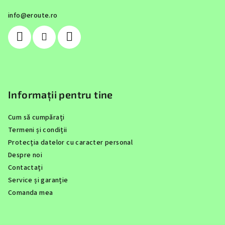
s
info
@
eroute.ro
o
l
Informații pentru tine
Cum să cumpărați
Termeni și condiții
Protecția datelor cu caracter personal
Despre noi
Contactați
Service și garanție
Comanda mea