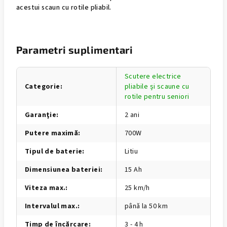
acestui scaun cu rotile pliabil.
Parametri suplimentari
Scutere electrice
Categorie
:
pliabile și scaune cu
rotile pentru seniori
Garanţie
:
2 ani
Putere maximă
:
700W
Tipul de baterie
:
Litiu
Dimensiunea bateriei
:
15 Ah
Viteza max.
:
25 km/h
Intervalul max.
:
până la 50 km
Timp de încărcare
:
3 - 4 h