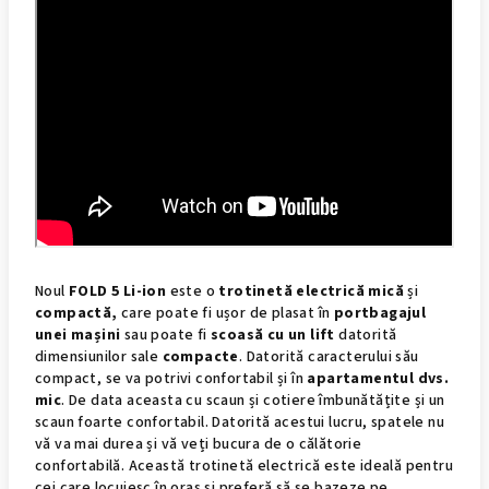
Noul
FOLD 5 Li-ion
este o
trotinetă electrică mică
și
compactă,
care poate fi ușor de plasat în
portbagajul
unei mașini
sau poate fi
scoasă cu un lift
datorită
dimensiunilor sale
compacte
. Datorită caracterului său
compact, se va potrivi confortabil și în
apartamentul dvs.
mic
. De data aceasta cu scaun și cotiere îmbunătățite și un
scaun foarte confortabil. Datorită acestui lucru, spatele nu
vă va mai durea și vă veți bucura de o călătorie
confortabilă. Această trotinetă electrică este ideală pentru
cei care locuiesc în oraș și preferă să se bazeze pe