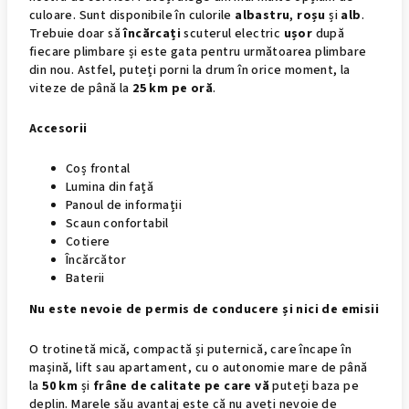
culoare. Sunt disponibile în culorile
albastru
,
roșu
și
alb
.
Trebuie doar să
încărcați
scuterul electric
ușor
după
fiecare plimbare și este gata pentru următoarea plimbare
din nou. Astfel, puteți porni la drum în orice moment, la
viteze de până la
25 km pe oră
.
Accesorii
Coș frontal
Lumina din față
Panoul de informații
Scaun confortabil
Cotiere
Încărcător
Baterii
Nu este nevoie de permis de conducere și nici de emisii
O trotinetă mică, compactă și puternică, care încape în
mașină, lift sau apartament, cu o autonomie mare de până
la
50 km
și
frâne de calitate pe care vă
puteți baza pe
deplin. Marele său avantaj este că nu aveți nevoie de