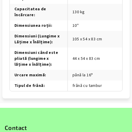
Capacitatea de
130 kg
încărcare
:
Dimensiunea roții
:
10''
Dimensiuni (Lungime x
105 x 54 x 83 cm
Lățime x Înălțime)
:
Dimensiuni când este
pliată (lungime x
44 x 54 x 83 cm
lățime x înălțime)
:
Urcare maximă
:
până la 16°
Tipul de frână
:
frână cu tambur
S
u
b
Contact