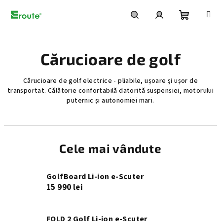
Treci
la
conținut
Coş
Căutare
Autentificare
Cărucioare de golf
de
Cărucioare de golf electrice - pliabile, ușoare și ușor de
cumpără
transportat. Călătorie confortabilă datorită suspensiei, motorului
puternic și autonomiei mari.
Cele mai vândute
GolfBoard Li-ion e-Scuter
15 990 lei
FOLD 2 Golf Li-ion e-Scuter