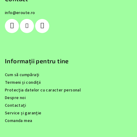
s
info
@
eroute.ro
o
l
Informații pentru tine
Cum să cumpărați
Termeni și condiții
Protecția datelor cu caracter personal
Despre noi
Contactați
Service și garanție
Comanda mea