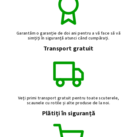
l
u
l
l
i
Garantăm o garanție de doi ani pentru a vă face să vă
s
simțiți în siguranță atunci când cumpărați.
t
Transport gratuit
ă
r
i
l
o
r
Veți primi transport gratuit pentru toate scuterele,
scaunele cu rotile și alte produse de la noi.
Plătiți în siguranță