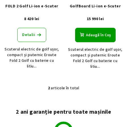
r
r
FOLD 2 Golf Li-ion e-Scuter
GolfBoard Li-ion e-Scuter
o
o
d
8 420 lei
15 990 lei
d
u
u
s
Detalii
Adaugă în Coş
s
u
e
l
Scuterul electric de golf ușor,
Scuterul electric de golf ușor,
u
compact și puternic Eroute
compact și puternic Eroute
Fold 2 Golf cu baterie cu
Fold 2 Golf cu baterie cu
i
litiu...
litiu...
2
articole în total
C
o
n
t
2 ani garanție pentru toate mașinile
r
o