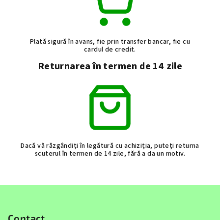
Plată sigură în avans, fie prin transfer bancar, fie cu
cardul de credit.
Returnarea în termen de 14 zile
Dacă vă răzgândiți în legătură cu achiziția, puteți returna
scuterul în termen de 14 zile, fără a da un motiv.
S
u
b
Contact