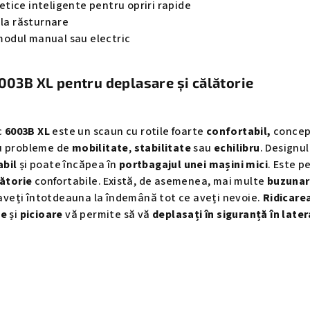
tice inteligente pentru opriri rapide
 la răsturnare
n modul manual sau electric
6003B XL pentru deplasare și călătorie
c
6003B XL
este un scaun cu rotile foarte
confortabil,
conce
u probleme de
mobilitate
,
stabilitate
sau
echilibru
. Designul
abil
și poate încăpea în
portbagajul unei mașini mici
. Este p
lătorie
confortabile. Există, de asemenea, mai multe
buzuna
ă aveți întotdeauna la îndemână tot ce aveți nevoie.
Ridicare
țe
și
picioare
vă permite să vă
deplasați în siguranță în late
e