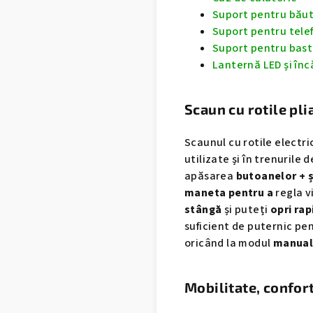
Suport pentru băut
Suport pentru tele
Suport pentru bas
Lanternă LED și în
Scaun cu rotile pli
Scaunul cu rotile electr
utilizate și în trenurile 
apăsarea
butoanelor + ș
maneta pentru a
regla v
stângă
și puteți
opri ra
suficient de puternic pen
oricând la modul
manual
Mobilitate, confort