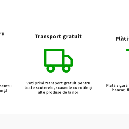
ru
Transport gratuit
Plăti
Veți primi transport gratuit pentru
Plată sigură 
 pentru
toate scuterele, scaunele cu rotile și
bancar, f
ranță
alte produse de la noi.