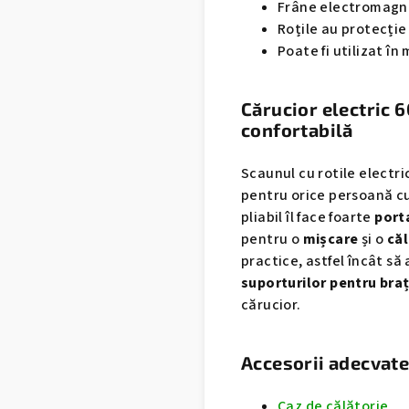
Frâne electromagne
Roțile au protecție
Poate fi utilizat î
Cărucior electric 
confortabilă
Scaunul cu rotile electri
pentru orice persoană c
pliabil îl face foarte
port
pentru o
mișcare
și o
că
practice, astfel încât s
suporturilor pentru bra
cărucior.
Accesorii adecvat
Caz de călătorie