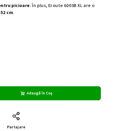
entru picioare
. În plus, Eroute 6003B XL are o
 52 cm
.
Adaugă în Coş
Partajare