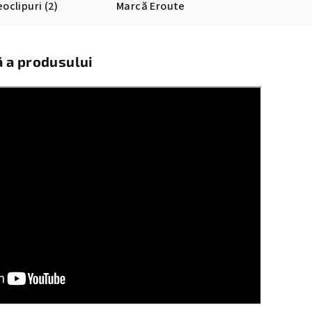
eoclipuri (2)
Marcă
Eroute
ă a produsului