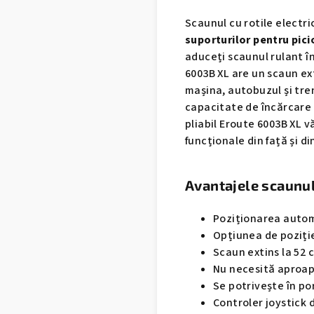
Scaunul cu rotile electri
suporturilor pentru pic
aduceți scaunul rulant î
6003B XL are un scaun ex
mașina, autobuzul și tre
capacitate de încărcare
pliabil Eroute 6003B XL v
funcționale din față și di
Avantajele scaunulu
Poziționarea automa
Opțiunea de poziți
Scaun extins la 52 
Nu necesită aproap
Se potrivește în po
Controler joystick