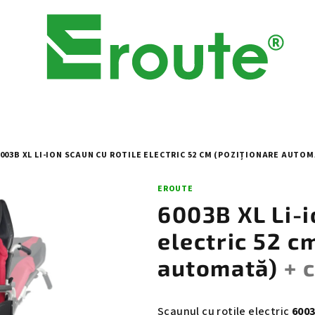
003B XL LI-ION SCAUN CU ROTILE ELECTRIC 52 CM (POZIȚIONARE AUTO
EROUTE
6003B XL Li-i
electric 52 c
automată)
+ 
Scaunul cu rotile electric
6003