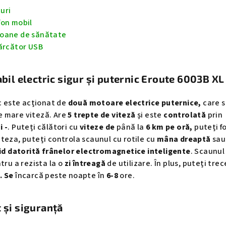
uri
fon mobil
toane de sănătate
cărcător USB
abil electric sigur și puternic Eroute 6003B XL
ic este acționat de
două motoare electrice puternice,
care 
de mare viteză. Are
5 trepte de viteză
și este
controlată
prin
i -
. Puteți călători cu
viteze de
până la
6 km pe oră,
puteți fo
iteza, puteți controla scaunul cu rotile cu
mâna dreaptă
sau
pid datorită frânelor electromagnetice inteligente
. Scaunul
tru a rezista la o
zi întreagă
de utilizare. În plus, puteți trec
. Se
încarcă peste noapte în
6-8
ore.
 și siguranță