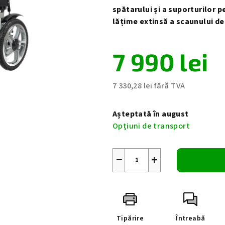
spătarului și a suporturilor p
lățime extinsă a scaunului de
7 990 lei
7 330,28 lei fără TVA
Evaluare
preţ:
Așteptată în august
Opțiuni de transport
−
+
Tipărire
Întreabă