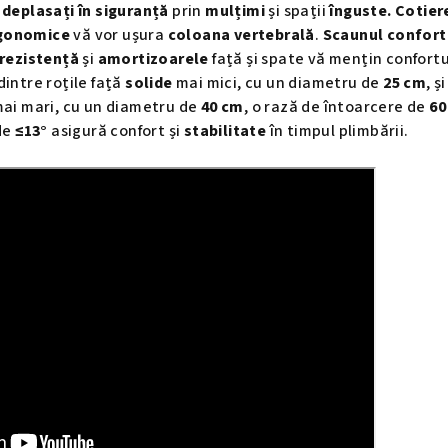
ă
deplasați în siguranță
prin
mulțimi
și spații
înguste. Cotier
gonomice
vă vor ușura
coloana vertebrală
.
Scaunul confort
 rezistență
și
amortizoarele
față și spate vă mențin confortu
dintre roțile față
solide
mai mici, cu un diametru de
25 cm
, și
ai mari, cu un diametru de
40 cm
, o rază de întoarcere de
60
 de
≤13°
asigură confort și
stabilitate
în timpul plimbării.