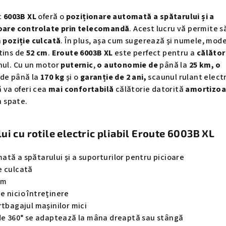
c
6003B XL
oferă o
poziționare automată a spătarului și a
ioare controlate prin telecomandă
. Acest lucru vă permite s
n
poziție culcată
. În plus, așa cum sugerează și numele, mode
tins de
52 cm
.
Eroute 6003B XL
este perfect pentru a
călător
nul. Cu un motor
puternic
,
o autonomie de
până la
25 km, o
 de până la
170 kg
și o
garanție de 2 ani,
scaunul rulant electr
ă va oferi cea
mai confortabilă
călătorie datorită
amortizoa
n spate.
i cu rotile electric pliabil Eroute 6003B XL
tă a spătarului și a suporturilor pentru picioare
e culcată
cm
e nicio întreținere
rtbagajul mașinilor mici
 de 360° se adaptează la mâna dreaptă sau stângă