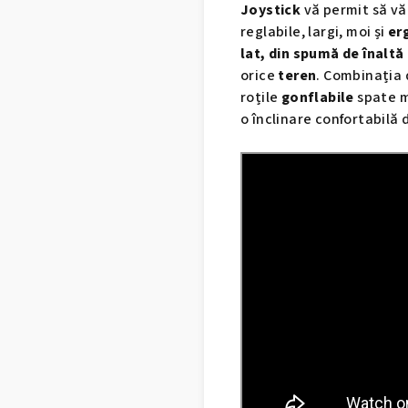
Joystick
vă permit să v
reglabile, largi, moi și
er
lat, din spumă de înaltă
orice
teren
. Combinația 
roțile
gonflabile
spate m
o înclinare confortabilă