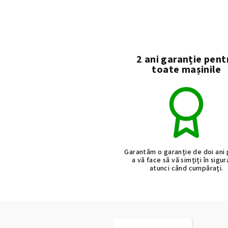
2 ani garanție pent
toate mașinile
Garantăm o garanție de doi ani
a vă face să vă simțiți în sigu
atunci când cumpărați.