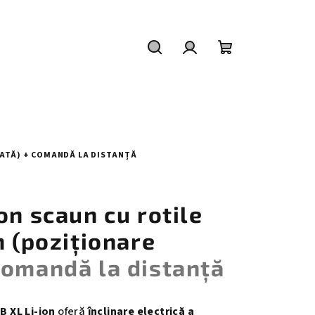
Căutare
Autentificare
Coş
de
cumpărături
MATĂ)
+ COMANDĂ LA DISTANȚĂ
on scaun cu rotile
m (poziționare
comandă la distanță
B XL Li-ion
oferă
înclinare electrică a